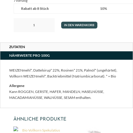
7 vorrätig
Rabatt ab 8 Stück
10%
Bio
IN DEN WARENKORB
Rosinen
Kekse
230g
Menge
ZUTATEN
NÄHRWERTE PRO 100G
WEIZENmehl*, Dattelsirup* 22%, Rosinen* 21%, Palmöl* (ungehärtet),
Vollkorn WEIZENmehl*, Backtriebmittel (Natriumbicarbonat). * = Bio
Allergene
Kann ROGGEN, GERSTE, HAFER, MANDELN, HASELNÜSSE,
MACADAMIANÜSSE, WALNÜSSE, SESAM enthalten.
ÄHNLICHE PRODUKTE