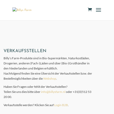
VERKAUFSSTELLEN
Billy’s Farm-Produkte sind in Bio-Supermärkten, Naturkostläden,
Drogerien, anderen (Fach-)Läden und über (Bio-)Großhändler in
den Niederlanden und Belgien erhältlich.
Nachfolgend finden Sie eine Übersicht der Verkaufsstellen bzw. der
Bestellmöglichkeiten über die
Webshop
.
Haben Sie Fragen oder fehlt der Verkaufsstellen?
Teilen Sie uns dies bitte über
info@billysfarm.nl
oder +31(0)512 53
20 00.
Verkaufsstelle werden? Klicken Sie auf
Login B2B
.