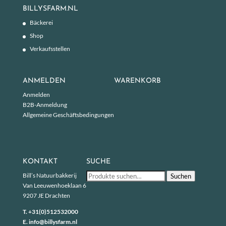
BILLYSFARM.NL
Bäckerei
Shop
Verkaufsstellen
ANMELDEN
WARENKORB
Anmelden
B2B-Anmeldung
Allgemeine Geschäftsbedingungen
KONTAKT
SUCHE
Suche
Bill’s Natuurbakkerij
Suchen
nach:
Van Leeuwenhoeklaan 6
9207 JE Drachten
T.
+31(0)512532000
E.
info@billysfarm.nl