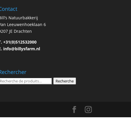
Contact
Bill’s Natuurbakkerij
Van Leeuwenhoeklaan 6
9207 JE Drachten
T.
+31(0)512532000
E.
info@billysfarm.nl
Rechercher
Recherche
Recherche
pour :