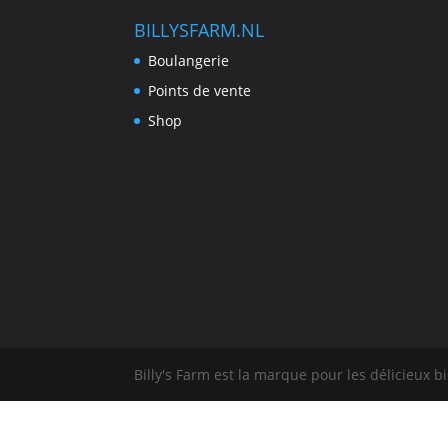
BILLYSFARM.NL
Boulangerie
Points de vente
Shop
Billy's Farm est la marque pour les délicieux 