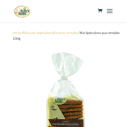
Home
/
Biscuits végétaliens
/
Autres céréales
/ Bio Spéculoos aux céréales
230g