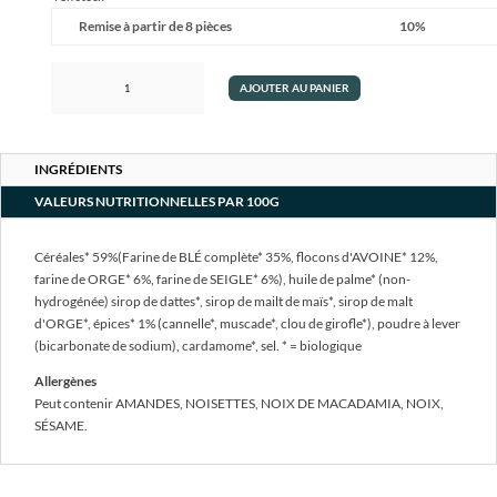
Remise à partir de 8 pièces
10%
quantité
AJOUTER AU PANIER
de
Bio
Spéculoos
aux
INGRÉDIENTS
céréales
VALEURS NUTRITIONNELLES PAR 100G
230g
Céréales* 59%(Farine de BLÉ complète* 35%, flocons d'AVOINE* 12%,
farine de ORGE* 6%, farine de SEIGLE* 6%), huile de palme* (non-
hydrogénée) sirop de dattes*, sirop de mailt de maïs*, sirop de malt
d'ORGE*, épices* 1% (cannelle*, muscade*, clou de girofle*), poudre à lever
(bicarbonate de sodium), cardamome*, sel. * = biologique
Allergènes
Peut contenir AMANDES, NOISETTES, NOIX DE MACADAMIA, NOIX,
SÉSAME.