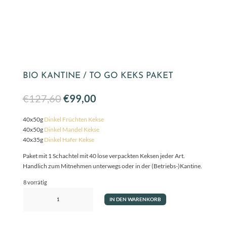
BIO KANTINE / TO GO KEKS PAKET
Ursprünglicher
Aktueller
€
127,60
€
99,00
Preis
Preis
war:
ist:
40x50g
Dinkel Früchten Kekse
€127,60
€99,00.
40x50g
Dinkel Mandel Kekse
40x35g
Dinkel Hafer Kekse
Paket mit 1 Schachtel mit 40 lose verpackten Keksen jeder Art.
Handlich zum Mitnehmen unterwegs oder in der (Betriebs-)Kantine.
8 vorrätig
Bio
IN DEN WARENKORB
Kantine
/
To