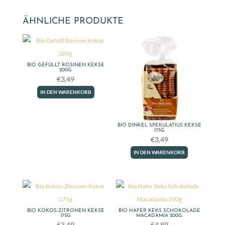
Go
Keks
ÄHNLICHE PRODUKTE
Paket
Menge
BIO GEFÜLLT ROSINEN KEKSE
200G
€
3,49
IN DEN WARENKORB
BIO DINKEL SPEKULATIUS KEKSE
175G
€
3,49
IN DEN WARENKORB
BIO KOKOS-ZITRONEN KEKSE
BIO HAFER KEKS SCHOKOLADE
175G
MACADAMIA 200G
€
3,49
€
4,89