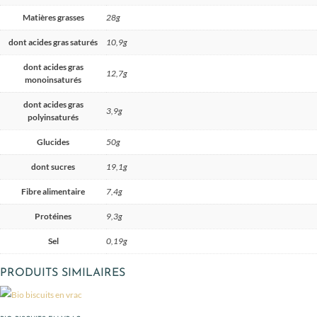
Matières grasses
28g
dont acides gras saturés
10,9g
dont acides gras
12,7g
monoinsaturés
dont acides gras
3,9g
polyinsaturés
Glucides
50g
dont sucres
19,1g
Fibre alimentaire
7,4g
Protéines
9,3g
Sel
0,19g
PRODUITS SIMILAIRES