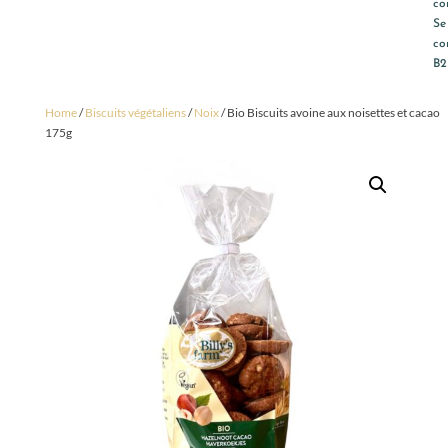
co
Se
co
B2
Home
/
Biscuits végétaliens
/
Noix
/ Bio Biscuits avoine aux noisettes et cacao
175g