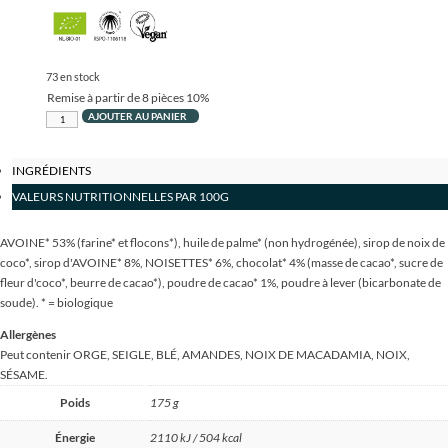
73 en stock
Remise à partir de 8 pièces
10%
quantité
AJOUTER AU PANIER
de
Bio
INGRÉDIENTS
Biscuits
VALEURS NUTRITIONNELLES PAR 100G
avoine
aux
noisettes
AVOINE* 53% (farine* et flocons*), huile de palme* (non hydrogénée), sirop de noix de
et
coco*, sirop d'AVOINE* 8%, NOISETTES* 6%, chocolat* 4% (masse de cacao*, sucre de
cacao
fleur d'coco*, beurre de cacao*), poudre de cacao* 1%, poudre à lever (bicarbonate de
175g
soude). * = biologique
Allergènes
Peut contenir ORGE, SEIGLE, BLÉ, AMANDES, NOIX DE MACADAMIA, NOIX,
SÉSAME.
Poids
175 g
Énergie
2110 kJ / 504 kcal