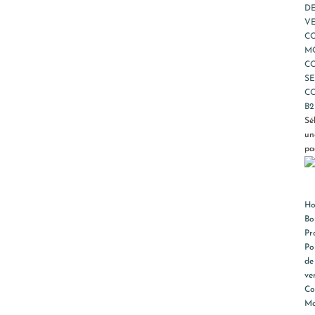
D
V
C
M
C
SE
C
B2
Sé
un
pa
H
Bo
Pr
Po
de
ve
Co
M