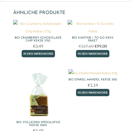
ÄHNLICHE PRODUKTE
BIO CRANBERRY-SCHOKOLADE
BIO KANTINE / TO GO KEKS
CHIP KEKSE 175G
PAKET
Ursprünglicher
Aktueller
€
3,49
€
127,60
€
99,00
Preis
Preis
IN DEN WARENKORB
IN DEN WARENKORB
war:
ist:
€127,60
€99,00.
BIO DINKEL MANDEL KEKSE 50G
€
1,14
IN DEN WARENKORB
BIO VOLLKORN SPEKULATIUS
KEKSE 230G
€
3,49