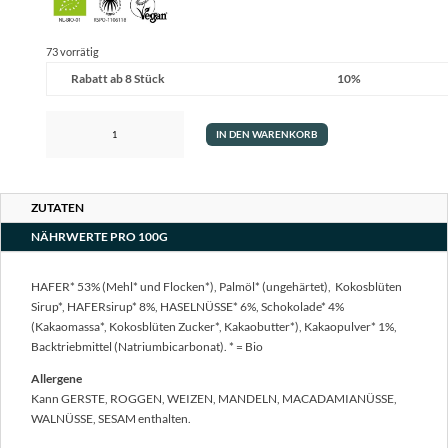
73 vorrätig
Rabatt ab 8 Stück
10%
Bio
IN DEN WARENKORB
Hafer
Kekse
Haselnüsse
Kakao
ZUTATEN
175g
NÄHRWERTE PRO 100G
Menge
HAFER* 53% (Mehl* und Flocken*), Palmöl* (ungehärtet), Kokosblüten
Sirup*, HAFERsirup* 8%, HASELNÜSSE* 6%, Schokolade* 4%
(Kakaomassa*, Kokosblüten Zucker*, Kakaobutter*), Kakaopulver* 1%,
Backtriebmittel (Natriumbicarbonat). * = Bio
Allergene
Kann GERSTE, ROGGEN, WEIZEN, MANDELN, MACADAMIANÜSSE,
WALNÜSSE, SESAM enthalten.