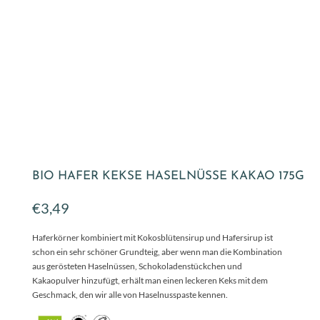
BIO HAFER KEKSE HASELNÜSSE KAKAO 175G
€
3,49
Haferkörner kombiniert mit Kokosblütensirup und Hafersirup ist
schon ein sehr schöner Grundteig, aber wenn man die Kombination
aus gerösteten Haselnüssen, Schokoladenstückchen und
Kakaopulver hinzufügt, erhält man einen leckeren Keks mit dem
Geschmack, den wir alle von Haselnusspaste kennen.